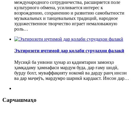
международного сотрудничества, расширяется поле
культурного обмена, усиливается интерес к
возрождению, сохранению и развитию самобытности
музыкальных и танцевальных традиций, народное
художественное творчество играет немаловажную
роль…
Эътирозоти иҷтимоӣ дар қолаби сурудаҳои фалакӣ
Мусиқӣ ба унвони ҳунар аз қадимтарин замонҳо
ҳамқадаму ҳамнафаси мардум буда, дар ғаму шодӣ,
бурду бохт, муваффақияту нокомӣ ва дарду ранҷ инсон
ва дар маҷмӯъ, мардумро шарикӣ кардааст. Инсон дар…
Сарчашмаҳо