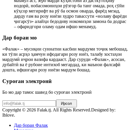
маъмул аст, зеро марди кӯҳистонӣ аз дасткӯтоҳиву
нодорӣ, нобасомониҳои рӯзгор ба танг омада, роҳ сӯйи
кӯҳсор мегирифт ва рӯ ба осмон оварда, фарёд мезад,
дарду ғам ва розу ниёзи худро тавассути «нолаву фарёди
ҷигарсӯз» алайҳи бедодиву нокомиҳои замона ба додрас
– офаридгори оламу одам ифшо менамуд.
Дар бораи мо
«Фалак» – мусиқии суннатии касбии мардуми тоҷик мебошад,
ки тӯли асрҳо ҳамчун ифодагари розу ниёз, талабу хостаҳои
мардумӣ иҷрои вазифа кардааст. Дар суруди «Фалак», асосан,
дубайтӣ ва ё рубоие интихоб мегардад, ки маънои фалсафӣ
дошта, ифшогари розу ниёзи мардум бошад.
Суроғаи электронӣ
Бо мо дар тамос шавед бо суроғаи электронӣ
Ирсол
Copyright © 2026 Falak.tj. All Rights Reserved.
Designed by:
Iblove.
Joomla! 3 Templates
Дар бораи Фалак