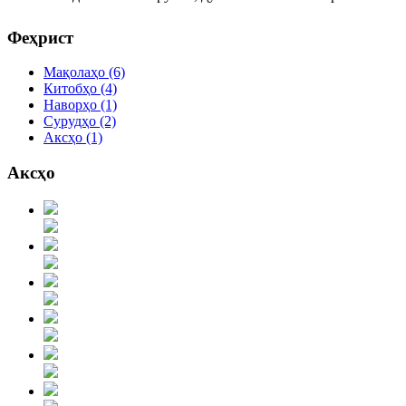
© Free
Joomla! 3 Modules
- by
VinaGecko.com
Феҳрист
Мақолаҳо
(6)
Китобҳо
(4)
Наворҳо
(1)
Сурудҳо
(2)
Аксҳо
(1)
Аксҳо