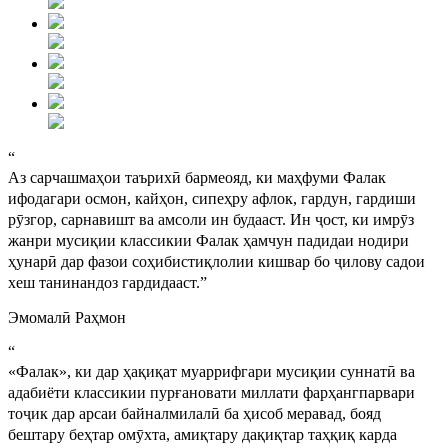
“
Аз сарчашмаҳои таърихӣ бармеояд, ки маҳфуми Фалак
ифодагари осмон, кайҳон, сипеҳру афлок, гардун, гардиши
рӯзгор, сарнавишт ва амсоли ин будааст. Ин ҷост, ки имрӯз
жанри мусиқии классикии Фалак ҳамчун падидаи нодири
ҳунарӣ дар фазои соҳибистиқлолии кишвар бо ҷилову садои
хеш танинандоз гардидааст.
”
Эмомалӣ Раҳмон
“
«Фалак», ки дар ҳақиқат муаррифгари мусиқии суннатӣ ва
адабиёти классикии пурғановати миллати фарҳангпарвари
тоҷик дар арсаи байналмилалӣ ба ҳисоб меравад, бояд
бештару беҳтар омӯхта, амиқтару дақиқтар таҳқиқ карда