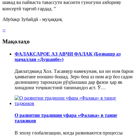
шавад ва пайваста тавассути васоити гуногуни ахбориву
консертӣ тарғиб гардад.
”
Абубакр Зубайдӣ
- муҳаққиқ
‹
›
Мақолаҳо
ФАЛАКСАРОЕ АЗ АВҶИ ФАЛАК (Бознашр аз
маҷаллаи «Душанбе»)
Давлатдманд Хол. Тасаввур намекунам, ки ин ном барои
ҳамватане ноошно бошад. Зеро беш аз ним аср боз садои
дилнишину таронаҳои рўҳбахшаш дар фазои ҳар як
хонадони тоҷикистонӣ танинандоз аст. Ў…
О развитии традиции уфара «Фалака» в танце
таджиков
В эпоху глобализации, когда развиваются процессы