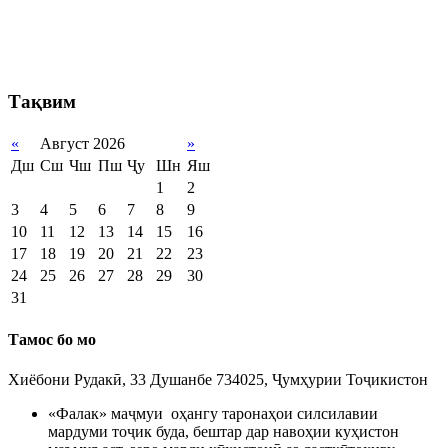
Тақвим
«
Август 2026
»
Дш
Сш
Чш
Пш
Ҷу
Шн
Яш
1
2
3
4
5
6
7
8
9
10
11
12
13
14
15
16
17
18
19
20
21
22
23
24
25
26
27
28
29
30
31
Тамос бо мо
Хиёбони Рудакӣ, 33 Душанбе 734025, Ҷумҳурии Тоҷикистон
«Фалак» маҷмуи оҳангу таронаҳои силсилавии
мардуми тоҷик буда, бештар дар навоҳии куҳистон