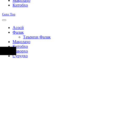
Мақолаҳо
Китобҳо
Goto Top
Асосӣ
Фалак
Таърихи Фалак
Мақолаҳо
Китобҳо
Наворҳо
Сурудҳо