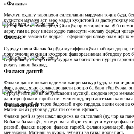
«Фалак»
Маҷмуи оҳангу таронаҳои силсилавии мардуми тоҷик буда, бе
куҳистон маъмул аст, зеро марди кӯҳистонӣ аз дасткӯтоҳиву 
рӯзгор ба танг омада, роҳ сӯйи кӯҳсор мегирифт ва рӯ ба осмон
дарду ғам ва розу ниёзи худро тавассути «нолаву фарёди ҷигар
нокомиҳои замона ба додрас – офаридгори оламу одам ифшо м
Фалак
Суруду навои Фалак ба рӯди мусаффои кӯҳӣ шабоҳат дорад, ки
поку зулоли аз синаи кӯҳсорон фавворазананда ибтидову роҳ б
гирифтааст, то онро сабзу хуррам ва боғистони пургул гардони
роҳату тавон бахшад.
Фалаки даштӣ
Фалаки даштӣ шохаи қадимаи жанри мазкур буда, тарзи иҷрои
фарқ дорад, яъне фалаксаро дасти ростро ба бари гӯш бурда, о
пурсӯзу изтироб ва бе ҳамсадоии мусиқӣ, озодона иҷро менам
даштиро фалаки ғарибӣ низ меноманд, зеро ангезааш ҳамеша 
Фалаки даштӣ ба тарзи бадоҳавӣ иҷро гардида, вазни озод ва с
Фалаки роғӣ
Матни он аз рубоиву дубайтӣ созмон ёфтааст.
Фалаки роғӣ аз рӯи шакл якқисма ва силсилавӣ (ду, чор ва па
Вобаста ба мавзӯъ, мазмун ва зарбҳои гуногуни мусиқӣ фалак
равонӣ, фалаки паррон, фалаки ғарибӣ, фалаки қаландарӣ, фал
менамоянд. Матнаш аз рубоӣ, дубайтӣ ва ғазал иборат аст.