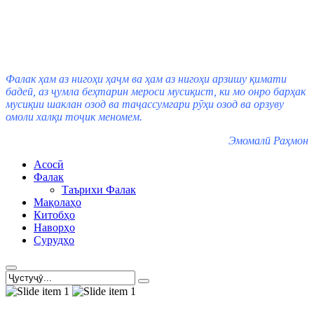
Фалак ҳам аз нигоҳи ҳаҷм ва ҳам аз нигоҳи арзишу қимати
бадеӣ, аз ҷумла беҳтарин мероси мусиқист, ки мо онро барҳак
мусиқии шаклан озод ва таҷассумгари рӯҳи озод ва орзуву
омоли халқи тоҷик меномем.
Эмомалӣ Раҳмон
Асосӣ
Фалак
Таърихи Фалак
Мақолаҳо
Китобҳо
Наворҳо
Сурудҳо