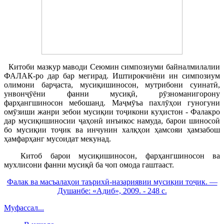
Китоби мазкур маводи Сеюмин симпозиуми байналмилалии
ФАЛАК-ро дар бар мегирад. Иштирокчиёни ин симпозиум
олимони барҷаста, мусиқишиносон, мутрибони суинатӣ,
унвонҷӯёни фанни мусиқӣ, рӯзноманигорону
фарҳангшиносон мебошанд. Маҷмӯъа пахлӯҳои гуногуни
омӯзиши жанри зебои мусиқии тоҷикони куҳистон - Фалакро
дар мусиқишиносии ҷаҳонӣ инъикос намуда, барои шиносоӣ
бо мусиқии тоҷик ва инчунин халқҳои ҳамсояи ҳамзабош
ҳамфарҳанг мусоидат мекунад.
Китоб барои мусиқишиносон, фарҳангшиносон ва
мухлисони фанни мусиқӣ ба чоп омода гаштааст.
Фалак ва масъалаҳои таърихӣ-назариявии мусиқии тоҷик. —
Душанбе: «Адиб», 2009. - 248 с.
Муфассал...