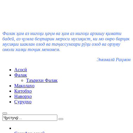
Фалак ҳам аз нигоҳи ҳаҷм ва ҳам аз нигоҳи арзишу қимати
бадеӣ, аз ҷумла беҳтарин мероси мусиқист, ки мо онро барҳак
мусиқии шаклан озод ва таҷассумгари рӯҳи озод ва орзуву
омоли халқи тоҷик меномем.
Эмомалӣ Раҳмон
Асосӣ
Фалак
Таърихи Фалак
Мақолаҳо
Китобҳо
Наворҳо
Сурудҳо