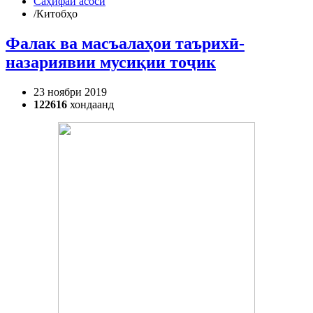
Саҳифаи асосӣ
/
Китобҳо
Фалак ва масъалаҳои таърихӣ-
назариявии мусиқии тоҷик
23 ноябри 2019
122616
хондаанд