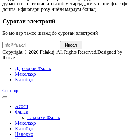
дубайтӣ ва ё рубоие интихоб мегардад, ки маънои фалсафӣ
дошта, ифшогари розу ниёзи мардум бошад.
Суроғаи электронӣ
Бо мо дар тамос шавед бо суроғаи электронӣ
Ирсол
Copyright © 2026 Falak.tj. All Rights Reserved.
Designed by:
Iblove.
Joomla! 3 Templates
Дар бораи Фалак
Мақолаҳо
Китобҳо
Goto Top
Асосӣ
Фалак
Таърихи Фалак
Мақолаҳо
Китобҳо
Наворҳо