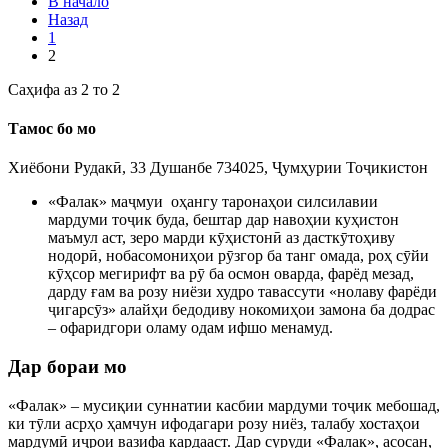
В начало
Назад
1
2
Саҳифа аз 2 то 2
Тамос бо мо
Хиёбони Рудакӣ, 33 Душанбе 734025, Ҷумҳурии Тоҷикистон
«Фалак» маҷмуи оҳангу таронаҳои силсилавии
мардуми тоҷик буда, бештар дар навоҳии куҳистон
маъмул аст, зеро марди кӯҳистонӣ аз дасткӯтоҳиву
нодорӣ, нобасомониҳои рӯзгор ба танг омада, роҳ сӯйи
кӯҳсор мегирифт ва рӯ ба осмон оварда, фарёд мезад,
дарду ғам ва розу ниёзи худро тавассути «нолаву фарёди
ҷигарсӯз» алайҳи бедодиву нокомиҳои замона ба додрас
– офаридгори оламу одам ифшо менамуд.
Дар бораи мо
«Фалак» – мусиқии суннатии касбии мардуми тоҷик мебошад,
ки тӯли асрҳо ҳамчун ифодагари розу ниёз, талабу хостаҳои
мардумӣ иҷрои вазифа кардааст. Дар суруди «Фалак», асосан,