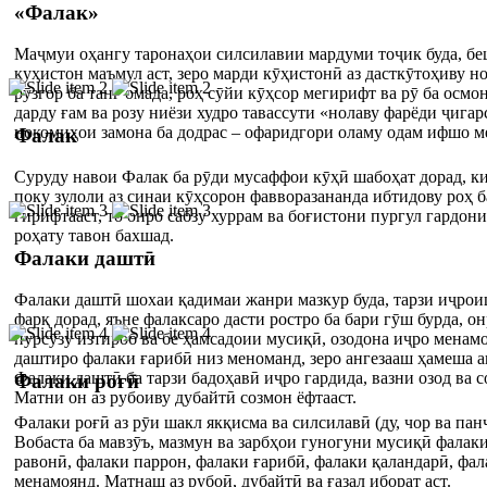
«Фалак»
Маҷмуи оҳангу таронаҳои силсилавии мардуми тоҷик буда, бе
куҳистон маъмул аст, зеро марди кӯҳистонӣ аз дасткӯтоҳиву 
рӯзгор ба танг омада, роҳ сӯйи кӯҳсор мегирифт ва рӯ ба осмон
дарду ғам ва розу ниёзи худро тавассути «нолаву фарёди ҷигар
нокомиҳои замона ба додрас – офаридгори оламу одам ифшо м
Фалак
Суруду навои Фалак ба рӯди мусаффои кӯҳӣ шабоҳат дорад, ки
поку зулоли аз синаи кӯҳсорон фавворазананда ибтидову роҳ б
гирифтааст, то онро сабзу хуррам ва боғистони пургул гардони
роҳату тавон бахшад.
Фалаки даштӣ
Фалаки даштӣ шохаи қадимаи жанри мазкур буда, тарзи иҷрои
фарқ дорад, яъне фалаксаро дасти ростро ба бари гӯш бурда, о
пурсӯзу изтироб ва бе ҳамсадоии мусиқӣ, озодона иҷро менам
даштиро фалаки ғарибӣ низ меноманд, зеро ангезааш ҳамеша 
Фалаки даштӣ ба тарзи бадоҳавӣ иҷро гардида, вазни озод ва с
Фалаки роғӣ
Матни он аз рубоиву дубайтӣ созмон ёфтааст.
Фалаки роғӣ аз рӯи шакл якқисма ва силсилавӣ (ду, чор ва па
Вобаста ба мавзӯъ, мазмун ва зарбҳои гуногуни мусиқӣ фалак
равонӣ, фалаки паррон, фалаки ғарибӣ, фалаки қаландарӣ, фал
менамоянд. Матнаш аз рубоӣ, дубайтӣ ва ғазал иборат аст.