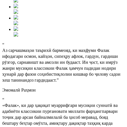
“
Аз сарчашмаҳои таърихӣ бармеояд, ки маҳфуми Фалак
ифодагари осмон, кайҳон, сипеҳру афлок, гардун, гардиши
рӯзгор, сарнавишт ва амсоли ин будааст. Ин ҷост, ки имрӯз
жанри мусиқии классикии Фалак ҳамчун падидаи нодири
ҳунарӣ дар фазои соҳибистиқлолии кишвар бо ҷилову садои
хеш танинандоз гардидааст.
”
Эмомалӣ Раҳмон
“
«Фалак», ки дар ҳақиқат муаррифгари мусиқии суннатӣ ва
адабиёти классикии пурғановати миллати фарҳангпарвари
тоҷик дар арсаи байналмилалӣ ба ҳисоб меравад, бояд
бештару беҳтар омӯхта, амиқтару дақиқтар таҳқиқ карда