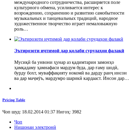
международного сотрудничества, расширяется поле
культурного обмена, усиливается интерес к
возрождению, сохранению и развитию самобытности
музыкальных и танцевальных традиций, народное
художественное творчество играет немаловажную
роль…
Эътирозоти иҷтимоӣ дар қолаби сурудаҳои фалакӣ
Мусиқӣ ба унвони ҳунар аз қадимтарин замонҳо
ҳамқадаму ҳамнафаси мардум буда, дар ғаму шодӣ,
бурду бохт, муваффақияту нокомӣ ва дарду ранҷ инсон
ва дар маҷмӯъ, мардумро шарикӣ кардааст. Инсон дар…
Pricing Table
Чоп шуд: 18.02.2014 01:37
Нигоҳ: 3982
Чоп
Нишонаи электронӣ