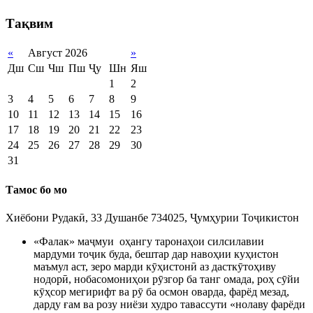
Тақвим
«
Август 2026
»
Дш
Сш
Чш
Пш
Ҷу
Шн
Яш
1
2
3
4
5
6
7
8
9
10
11
12
13
14
15
16
17
18
19
20
21
22
23
24
25
26
27
28
29
30
31
Тамос бо мо
Хиёбони Рудакӣ, 33 Душанбе 734025, Ҷумҳурии Тоҷикистон
«Фалак» маҷмуи оҳангу таронаҳои силсилавии
мардуми тоҷик буда, бештар дар навоҳии куҳистон
маъмул аст, зеро марди кӯҳистонӣ аз дасткӯтоҳиву
нодорӣ, нобасомониҳои рӯзгор ба танг омада, роҳ сӯйи
кӯҳсор мегирифт ва рӯ ба осмон оварда, фарёд мезад,
дарду ғам ва розу ниёзи худро тавассути «нолаву фарёди