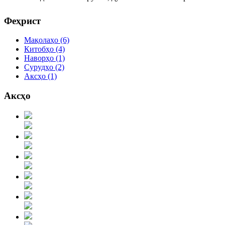
© Free
Joomla! 3 Modules
- by
VinaGecko.com
Феҳрист
Мақолаҳо
(6)
Китобҳо
(4)
Наворҳо
(1)
Сурудҳо
(2)
Аксҳо
(1)
Аксҳо