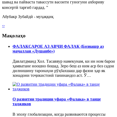
шавад ва пайваста тавассути васоити гуногуни ахбориву
консертӣ тарғиб гардад.
”
Абубакр Зубайдӣ
- муҳаққиқ
‹
›
Мақолаҳо
ФАЛАКСАРОЕ АЗ АВҶИ ФАЛАК (Бознашр аз
маҷаллаи «Душанбе»)
Давлатдманд Хол. Тасаввур намекунам, ки ин ном барои
ҳамватане ноошно бошад. Зеро беш аз ним аср боз садои
дилнишину таронаҳои рўҳбахшаш дар фазои ҳар як
хонадони тоҷикистонӣ танинандоз аст. Ў…
О развитии традиции уфара «Фалака» в танце
таджиков
В эпоху глобализации, когда развиваются процессы