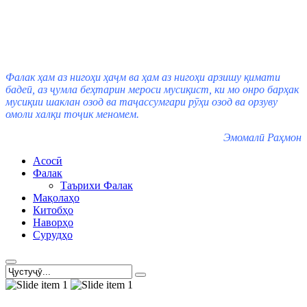
Фалак ҳам аз нигоҳи ҳаҷм ва ҳам аз нигоҳи арзишу қимати
бадеӣ, аз ҷумла беҳтарин мероси мусиқист, ки мо онро барҳак
мусиқии шаклан озод ва таҷассумгари рӯҳи озод ва орзуву
омоли халқи тоҷик меномем.
Эмомалӣ Раҳмон
Асосӣ
Фалак
Таърихи Фалак
Мақолаҳо
Китобҳо
Наворҳо
Сурудҳо