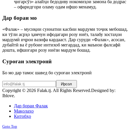
ҷигарсӯз» алайҳи бедодиву нокомиҳои замона ба додрас
– офаридгори оламу одам ифшо менамуд.
Дар бораи мо
«Фалак» – мусиқии суннатии касбии мардуми тоҷик мебошад,
ки тӯли асрҳо ҳамчун ифодагари розу ниёз, талабу хостаҳои
мардумӣ иҷрои вазифа кардааст. Дар суруди «Фалак», асосан,
дубайтӣ ва ё рубоие интихоб мегардад, ки маънои фалсафӣ
дошта, ифшогари розу ниёзи мардум бошад.
Суроғаи электронӣ
Бо мо дар тамос шавед бо суроғаи электронӣ
Ирсол
Copyright © 2026 Falak.tj. All Rights Reserved.
Designed by:
Iblove.
Joomla! 3 Templates
Дар бораи Фалак
Мақолаҳо
Китобҳо
Goto Top