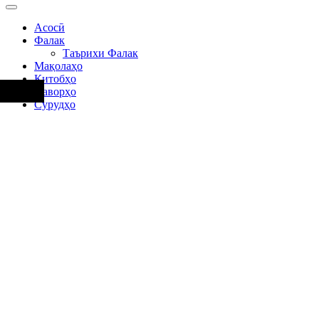
Асосӣ
Фалак
Таърихи Фалак
Мақолаҳо
Китобҳо
Наворҳо
Сурудҳо