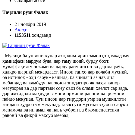
Саҳифаи асосӣ
Таҷлили рӯзи Фалак
21 ноябри 2019
Аксҳо
1153511
хондаанд
Мусиқӣ ба унвони ҳунар аз қадимтарин замонҳо ҳамқадаму
ҳамнафаси мардум буда, дар ғаму шодӣ, бурду бохт,
муваффақияту нокомӣ ва дарду ранҷ инсон ва дар маҷмӯъ,
халқро шарикӣ мекардааст. Инсон танҳо дар қолаби мусиқӣ,
ба истилоҳ «оҳи сабук» кашида, ба зиндагӣ аз нав дил
мебандад ва камбуду навоқиси зиндагиро як лаҳза канор
мегузорад ва дар партави созу овоз ба олами хаёлот сар зада,
дар имтидоди маҳдуди замонӣ ормиши равонӣ ва ҷисмонӣ
пайдо мекунад. Чун инсон дар гирудори умр ва мушкилоти
зиндагӣ худро гум мекунад, тавассути мусиқӣ эҳсоси сабукӣ
менамояд ва ин амал як навъ ҷуброн ва ё компенсатсияи
равонӣ ва фикрӣ маҳсуб меёбад.