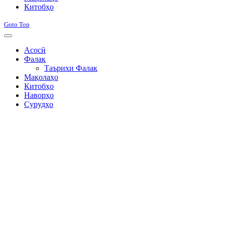
Китобҳо
Goto Top
Асосӣ
Фалак
Таърихи Фалак
Мақолаҳо
Китобҳо
Наворҳо
Сурудҳо