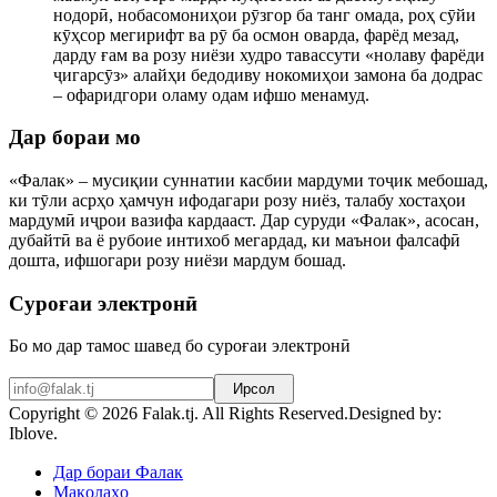
нодорӣ, нобасомониҳои рӯзгор ба танг омада, роҳ сӯйи
кӯҳсор мегирифт ва рӯ ба осмон оварда, фарёд мезад,
дарду ғам ва розу ниёзи худро тавассути «нолаву фарёди
ҷигарсӯз» алайҳи бедодиву нокомиҳои замона ба додрас
– офаридгори оламу одам ифшо менамуд.
Дар бораи мо
«Фалак» – мусиқии суннатии касбии мардуми тоҷик мебошад,
ки тӯли асрҳо ҳамчун ифодагари розу ниёз, талабу хостаҳои
мардумӣ иҷрои вазифа кардааст. Дар суруди «Фалак», асосан,
дубайтӣ ва ё рубоие интихоб мегардад, ки маънои фалсафӣ
дошта, ифшогари розу ниёзи мардум бошад.
Суроғаи электронӣ
Бо мо дар тамос шавед бо суроғаи электронӣ
Ирсол
Copyright © 2026 Falak.tj. All Rights Reserved.
Designed by:
Iblove.
Joomla! 3 Templates
Дар бораи Фалак
Мақолаҳо