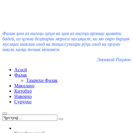
Фалак ҳам аз нигоҳи ҳаҷм ва ҳам аз нигоҳи арзишу қимати
бадеӣ, аз ҷумла беҳтарин мероси мусиқист, ки мо онро барҳак
мусиқии шаклан озод ва таҷассумгари рӯҳи озод ва орзуву
омоли халқи тоҷик меномем.
Эмомалӣ Раҳмон
Асосӣ
Фалак
Таърихи Фалак
Мақолаҳо
Китобҳо
Наворҳо
Сурудҳо