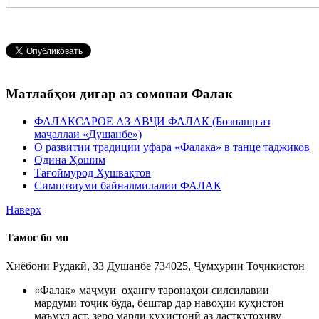
Матлабҳои дигар аз сомонаи Фалак
ФАЛАКСАРОЕ АЗ АВҶИ ФАЛАК (Бознашр аз
маҷаллаи «Душанбе»)
О развитии традиции уфара «Фалака» в танце таджиков
Одина Ҳошим
Тағоймурод Хушвақтов
Симпозиуми байналмилалии ФАЛАК
Наверх
Тамос бо мо
Хиёбони Рудакӣ, 33 Душанбе 734025, Ҷумҳурии Тоҷикистон
«Фалак» маҷмуи оҳангу таронаҳои силсилавии
мардуми тоҷик буда, бештар дар навоҳии куҳистон
маъмул аст, зеро марди кӯҳистонӣ аз дасткӯтоҳиву