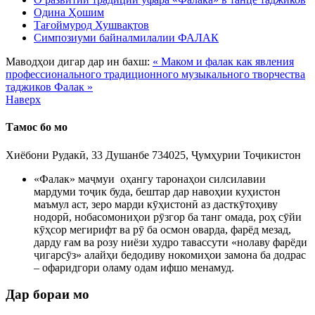
Одина Ҳошим
Тағоймурод Хушвақтов
Симпозиуми байналмилалии ФАЛАК
Маводҳои дигар дар ин бахш:
« Маком и фалак как явления
профессионального традиционного музыкального творчества
таджиков
Фалак »
Наверх
Тамос бо мо
Хиёбони Рудакӣ, 33 Душанбе 734025, Ҷумҳурии Тоҷикистон
«Фалак» маҷмуи оҳангу таронаҳои силсилавии
мардуми тоҷик буда, бештар дар навоҳии куҳистон
маъмул аст, зеро марди кӯҳистонӣ аз дасткӯтоҳиву
нодорӣ, нобасомониҳои рӯзгор ба танг омада, роҳ сӯйи
кӯҳсор мегирифт ва рӯ ба осмон оварда, фарёд мезад,
дарду ғам ва розу ниёзи худро тавассути «нолаву фарёди
ҷигарсӯз» алайҳи бедодиву нокомиҳои замона ба додрас
– офаридгори оламу одам ифшо менамуд.
Дар бораи мо