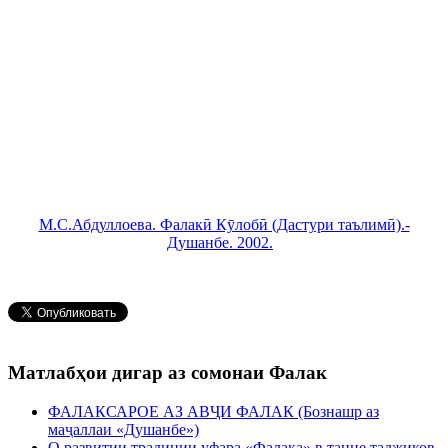
М.С.Абдуллоева. Фалакӣ Кӯлобӣ (Дастури таълимӣ).-
Душанбе. 2002.
Матлабҳои дигар аз сомонаи Фалак
ФАЛАКСАРОЕ АЗ АВҶИ ФАЛАК (Бознашр аз
маҷаллаи «Душанбе»)
О развитии традиции уфара «Фалака» в танце таджиков