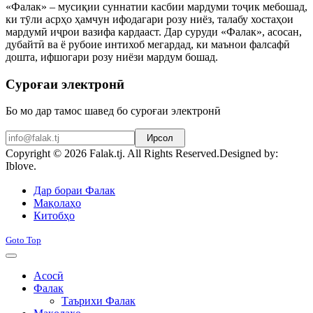
«Фалак» – мусиқии суннатии касбии мардуми тоҷик мебошад,
ки тӯли асрҳо ҳамчун ифодагари розу ниёз, талабу хостаҳои
мардумӣ иҷрои вазифа кардааст. Дар суруди «Фалак», асосан,
дубайтӣ ва ё рубоие интихоб мегардад, ки маънои фалсафӣ
дошта, ифшогари розу ниёзи мардум бошад.
Суроғаи электронӣ
Бо мо дар тамос шавед бо суроғаи электронӣ
Ирсол
Copyright © 2026 Falak.tj. All Rights Reserved.
Designed by:
Iblove.
Joomla! 3 Templates
Дар бораи Фалак
Мақолаҳо
Китобҳо
Goto Top
Асосӣ
Фалак
Таърихи Фалак