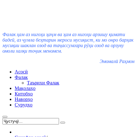
Фалак ҳам аз нигоҳи ҳаҷм ва ҳам аз нигоҳи арзишу қимати
бадеӣ, аз ҷумла беҳтарин мероси мусиқист, ки мо онро барҳак
мусиқии шаклан озод ва таҷассумгари рӯҳи озод ва орзуву
омоли халқи тоҷик меномем.
Эмомалӣ Раҳмон
Асосӣ
Фалак
Таърихи Фалак
Мақолаҳо
Китобҳо
Наворҳо
Сурудҳо